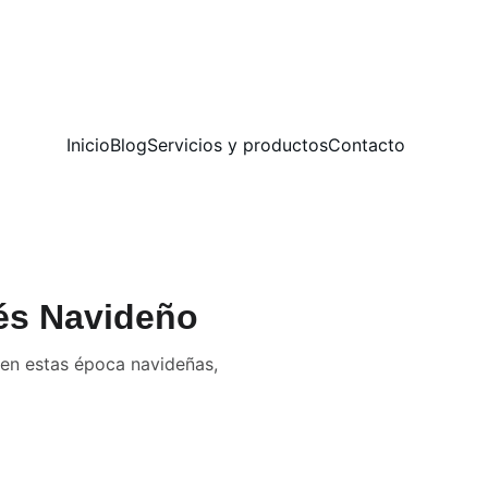
Inicio
Blog
Servicios y productos
Contacto
rés Navideño
i en estas época navideñas,