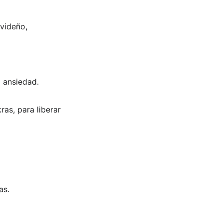
videño, 
o ansiedad. 
as, para liberar 
as.