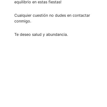
equilibrio en estas fiestas!
Cualquier cuestión no dudes en contactar 
conmigo.
Te deseo salud y abundancia.
Sanación
Reiki, minerales, color terapia, animales de 
poder y mucho más.
Política de privacidad