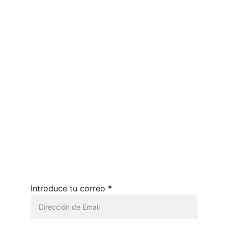
Política reembolso
Blog
Productos y servicios 
Términos y condiciones
© 2024 - 2025. Todos los derechos 
reservados. 
Introduce tu correo *