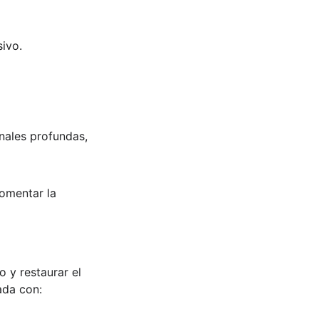
ivo.
nales profundas, 
omentar la 
 y restaurar el 
ada con: