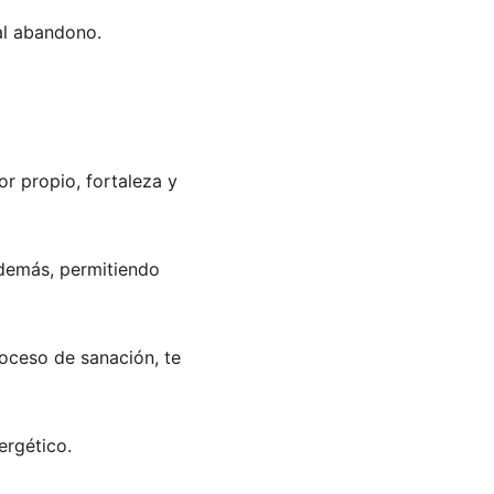
 al abandono.
r propio, fortaleza y 
 demás, permitiendo 
roceso de sanación, te 
ergético. 