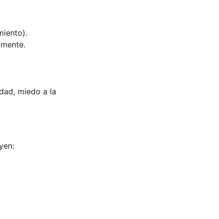
miento).
amente.
dad, miedo a la 
yen: