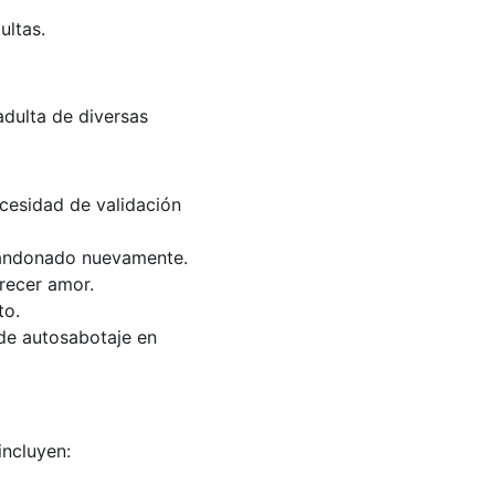
ultas.
adulta de diversas 
ecesidad de validación 
abandonado nuevamente.
erecer amor.
to.
 de autosabotaje en 
incluyen: